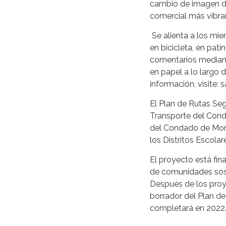
cambio de imagen de 
comercial más vibran
Se alienta a los m
en bicicleta, en pat
comentarios mediant
en papel a lo largo 
información, visite:
El Plan de Rutas Seg
Transporte del Cond
del Condado de Monte
los Distritos Escola
El proyecto está fin
de comunidades sost
Después de los proye
borrador del Plan de
completará en 2022