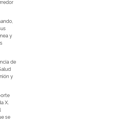
rredor
nando,
sus
ínea y
ás
encia de
Salud
nión y
porte
a X.
l
ue se