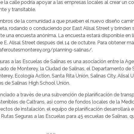
la calle podría apoyar a las empresas locales al crear un co
te y transitable.
iembros de la comunidad a que prueben el nuevo diseño cami
ineta, rodando o conduciendo por East Alisal Street y brinden 
e una encuesta anónima. La encuesta estará disponible en l
de E. Alisal Street después del 14 de octubre. Para obtener m
 saferoutesmonterey.org/planning-salinas/.
uras a las Escuelas de Salinas es una asociación entre la Ag
ado de Monterey, la Ciudad de Salinas, el Departamento de 
rey, Ecología Action, Santa Rita Unión, Salinas City, Alisal U
res de Salinas High School Unión.
anciado a través de una subvención de planificación de trans
enibles de Caltrans, así como de fondos locales de la Medid
ctos de instalación, el equipo de planificación desarrollará e
 Rutas Seguras a las Escuelas para 45 escuelas de Salinas, q
.