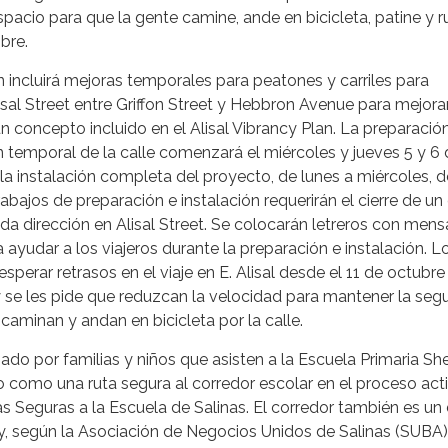
pacio para que la gente camine, ande en bicicleta, patine y 
bre.
incluirá mejoras temporales para peatones y carriles para
lisal Street entre Griffon Street y Hebbron Avenue para mejorar
n concepto incluido en el Alisal Vibrancy Plan. La preparació
 temporal de la calle comenzará el miércoles y jueves 5 y 6 
la instalación completa del proyecto, de lunes a miércoles, de
abajos de preparación e instalación requerirán el cierre de un c
da dirección en Alisal Street. Se colocarán letreros con mens
 ayudar a los viajeros durante la preparación e instalación. L
perar retrasos en el viaje en E. Alisal desde el 11 de octubre
 se les pide que reduzcan la velocidad para mantener la seg
caminan y andan en bicicleta por la calle.
lizado por familias y niños que asisten a la Escuela Primaria 
do como una ruta segura al corredor escolar en el proceso act
as Seguras a la Escuela de Salinas. El corredor también es un d
, según la Asociación de Negocios Unidos de Salinas (SUBA),