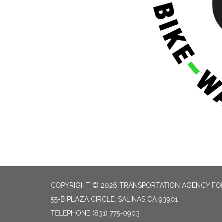
COPYRIGHT © 2026 TRANSPORTATION AGENCY F
55-B PLAZA CIRCLE, SALINAS CA 93901
TELEPHONE
(831) 775-0903