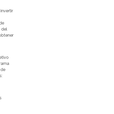
nvertir
 de
 del
obtener
etivo
grama
 de
s:
s