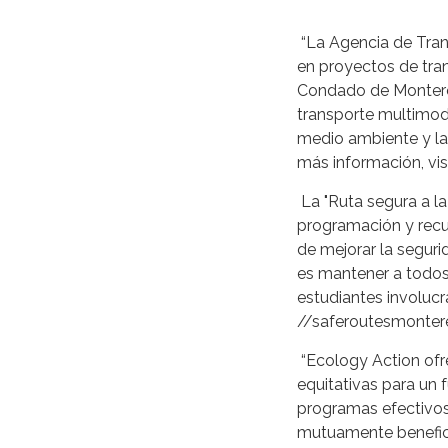
#
“La Agencia de Tra
en proyectos de tran
Condado de Monterey
transporte multimoda
medio ambiente y la
más información, vi
La "Ruta segura a l
programación y recur
de mejorar la seguri
es mantener a todos
estudiantes involucr
//saferoutesmonter
“Ecology Action ofr
equitativas para un
programas efectivos
mutuamente beneficio