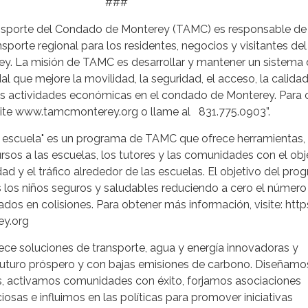
##
nsporte del Condado de Monterey (TAMC) es responsable de i
sporte regional para los residentes, negocios y visitantes del
. La misión de TAMC es desarrollar y mantener un sistema
l que mejore la movilidad, la seguridad, el acceso, la calidad
s actividades económicas en el condado de Monterey. Para 
site www.tamcmonterey.org o llame al 831.775.0903”.
a escuela" es un programa de TAMC que ofrece herramientas,
sos a las escuelas, los tutores y las comunidades con el obj
dad y el tráfico alrededor de las escuelas. El objetivo del pro
 los niños seguros y saludables reduciendo a cero el número
ados en colisiones. Para obtener más información, visite: http
ey.org
ece soluciones de transporte, agua y energía innovadoras y
 futuro próspero y con bajas emisiones de carbono. Diseñamo
, activamos comunidades con éxito, forjamos asociaciones
sas e influimos en las políticas para promover iniciativas