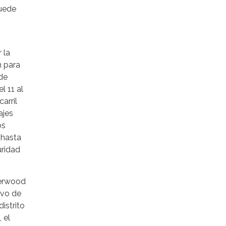
ruede
 la
n para
de
l 11 al
arril
ajes
os
 hasta
uridad
Sherwood
ivo de
istrito
 el